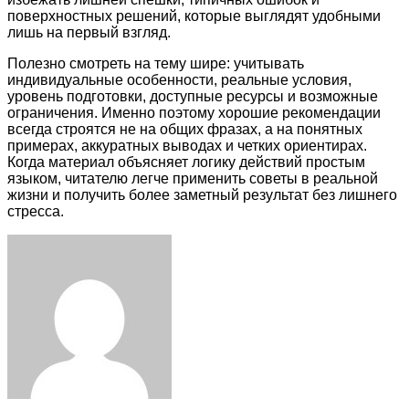
поверхностных решений, которые выглядят удобными
лишь на первый взгляд.
Полезно смотреть на тему шире: учитывать
индивидуальные особенности, реальные условия,
уровень подготовки, доступные ресурсы и возможные
ограничения. Именно поэтому хорошие рекомендации
всегда строятся не на общих фразах, а на понятных
примерах, аккуратных выводах и четких ориентирах.
Когда материал объясняет логику действий простым
языком, читателю легче применить советы в реальной
жизни и получить более заметный результат без лишнего
стресса.
Facebook
Twitter
LinkedIn
Tumblr
Pinterest
Reddit
VKontakte
Odnoklassniki
Skype
WhatsApp
Telegram
Viber
Share
Print
via
Email