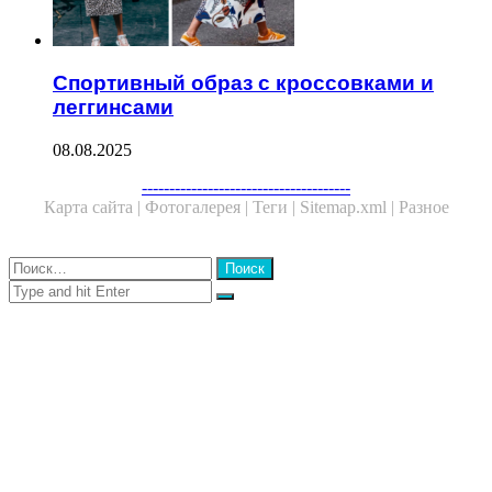
Спортивный образ с кроссовками и
леггинсами
08.08.2025
Facebook
Twitter
WhatsApp
Telegram
--------------------------------------
Карта сайта |
Фотогалерея |
Теги |
Sitemap.xml |
Разное
Close
Найти:
Close
Search
for