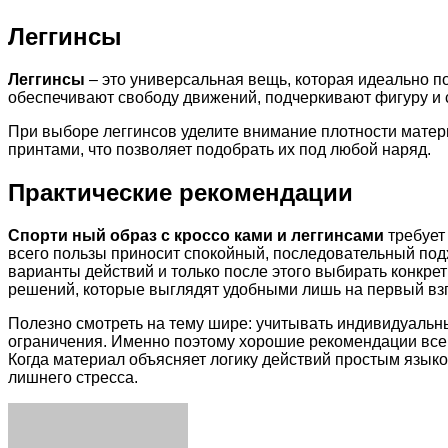
Леггинсы
Леггинсы
– это универсальная вещь, которая идеально по
обеспечивают свободу движений, подчеркивают фигуру и 
При выборе леггинсов уделите внимание плотности мате
принтами, что позволяет подобрать их под любой наряд.
Практические рекомендации
Спорти ный образ с кроссо ками и леггинсами
требует
всего пользы приносит спокойный, последовательный под
варианты действий и только после этого выбирать конкр
решений, которые выглядят удобными лишь на первый взг
Полезно смотреть на тему шире: учитывать индивидуальн
ограничения. Именно поэтому хорошие рекомендации всегд
Когда материал объясняет логику действий простым языко
лишнего стресса.
Facebook
Twitter
LinkedIn
Tumblr
Pinterest
Reddit
VKontakte
Odnoklassniki
Skype
WhatsApp
Telegram
Viber
Share
Print
via
Email