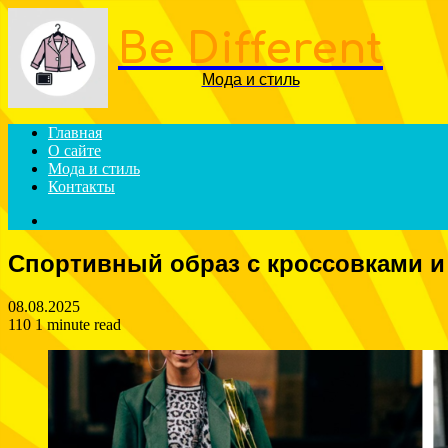
Be Different
Мода и стиль
Главная
О сайте
Мода и стиль
Контакты
Search
for
Спортивный образ с кроссовками и
08.08.2025
110
1 minute read