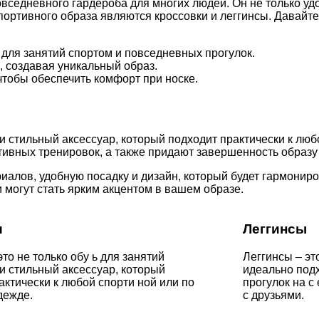
седневного гардероба для многих людей. Он не только удоб
ортивного образа являются кроссовки и леггинсы. Давайте
 для занятий спортом и повседневных прогулок.
, создавая уникальный образ.
чтобы обеспечить комфорт при носке.
о и стильный аксессуар, который подходит практически к л
ивных тренировок, а также придают завершенность образу 
иалов, удобную посадку и дизайн, который будет гармониро
 могут стать ярким акцентом в вашем образе.
и
Леггинсы
это не только обу ь для занятий
Леггинсы – эт
 и стильный аксессуар, который
идеально подх
актически к любой спорти ной или по
прогулок на с
дежде.
с друзьями.