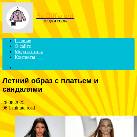
Menu
Be Different
Мода и стиль
Главная
О сайте
Мода и стиль
Контакты
Search
for
Летний образ с платьем и
сандалями
28.08.2025
96
1 minute read