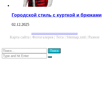
Городской стиль с курткой и брюками
02.12.2025
Facebook
Twitter
WhatsApp
Telegram
--------------------------------------
Карта сайта |
Фотогалерея |
Теги |
Sitemap.xml |
Разное
Close
Найти:
Close
Search
for