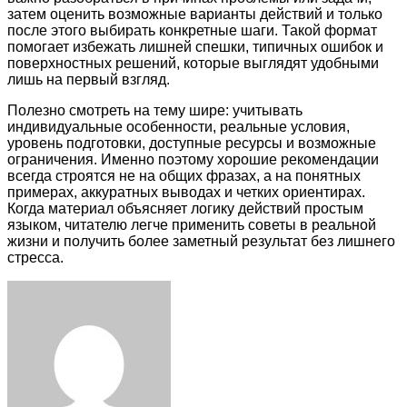
затем оценить возможные варианты действий и только
после этого выбирать конкретные шаги. Такой формат
помогает избежать лишней спешки, типичных ошибок и
поверхностных решений, которые выглядят удобными
лишь на первый взгляд.
Полезно смотреть на тему шире: учитывать
индивидуальные особенности, реальные условия,
уровень подготовки, доступные ресурсы и возможные
ограничения. Именно поэтому хорошие рекомендации
всегда строятся не на общих фразах, а на понятных
примерах, аккуратных выводах и четких ориентирах.
Когда материал объясняет логику действий простым
языком, читателю легче применить советы в реальной
жизни и получить более заметный результат без лишнего
стресса.
Facebook
Twitter
LinkedIn
Tumblr
Pinterest
Reddit
VKontakte
Odnoklassniki
Skype
WhatsApp
Telegram
Viber
Share
Print
via
Email