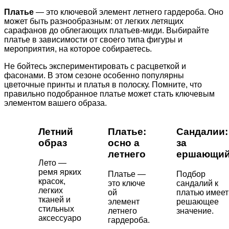
Платье
— это ключевой элемент летнего гардероба. Оно
может быть разнообразным: от легких летящих
сарафанов до облегающих платьев-миди. Выбирайте
платье в зависимости от своего типа фигуры и
мероприятия, на которое собираетесь.
Не бойтесь экспериментировать с расцветкой и
фасонами. В этом сезоне особенно популярны
цветочные принты и платья в полоску. Помните, что
правильно подобранное платье может стать ключевым
элементом вашего образа.
Летний
Платье:
Сандалии:
образ
осно а
за
летнего
ершающи
Лето —
ремя ярких
Платье —
Подбор
красок,
это ключе
сандалий к
легких
ой
платью имеет
тканей и
элемент
решающее
стильных
летнего
значение.
аксессуаро
гардероба.
.